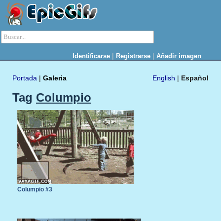
|
|
Identificarse
Registrarse
Añadir imagen
Portada
|
Galeria
English
|
Español
Tag
Columpio
Columpio #3