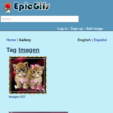
|
|
Log in
Sign up
Add image
Home
|
Gallery
English
|
Español
Tag
Imagen
Imagen #57