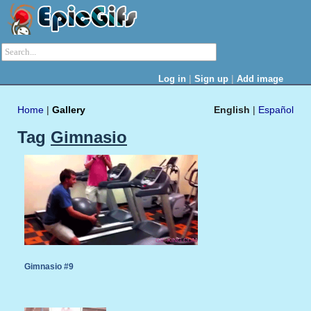
|
|
Log in
Sign up
Add image
Home
|
Gallery
English
|
Español
Tag
Gimnasio
Gimnasio #9