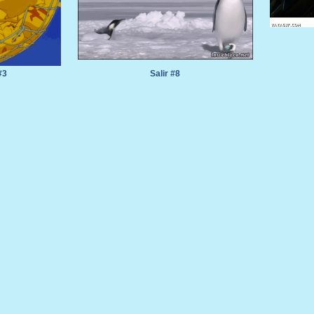
#3
Salir #8