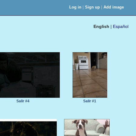
|
|
Log in
Sign up
Add image
English
|
Español
Salir #4
Salir #1