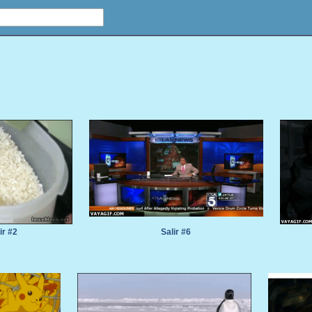
ir #2
Salir #6