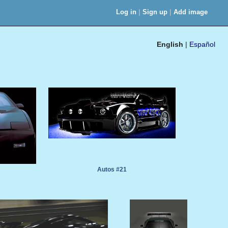
|
|
Log in
Sign up
Add image
English
|
Español
Autos #21