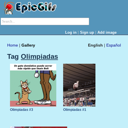
|
|
Log in
Sign up
Add image
Home
|
Gallery
English
|
Español
Tag
Olimpiadas
Olimpiadas #3
Olimpiadas #1