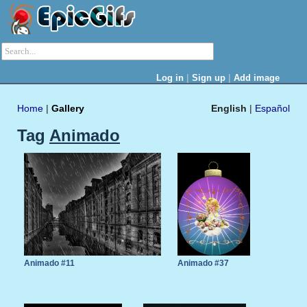
|
|
Log in
Sign up
Add image
Home
|
Gallery
English
|
Español
Tag
Animado
Animado #11
Animado #37