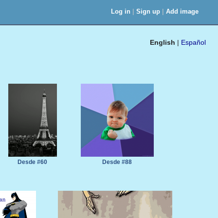
|
|
Log in
Sign up
Add image
English
|
Español
Desde #60
Desde #88