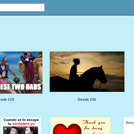
sde #19
Desde #36