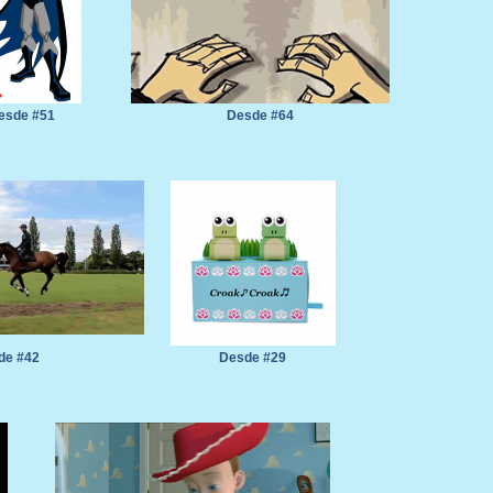
esde #51
Desde #64
de #42
Desde #29